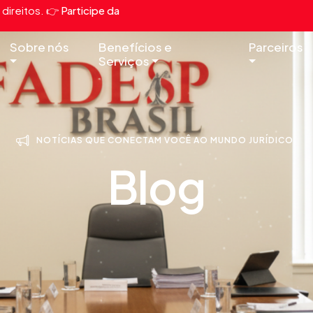
direitos.
👉 Participe da
Sobre nós
Benefícios e
Parceiros
Serviços
NOTÍCIAS QUE CONECTAM VOCÊ AO MUNDO JURÍDICO.
Blog