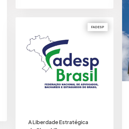
BY
FADESP BRASIL
FADESP
A Liberdade Estratégica