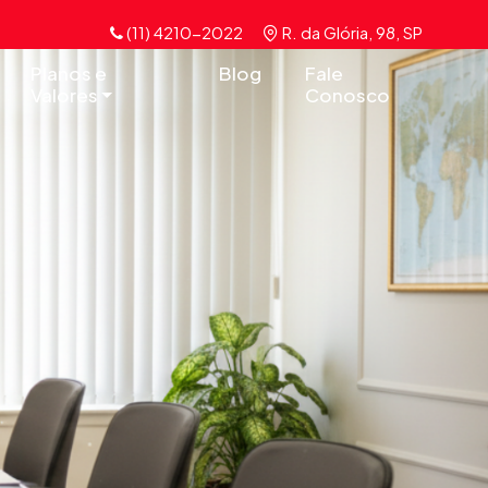
(11) 4210-2022
R. da Glória, 98, SP
Planos e
Blog
Fale
Valores
Conosco