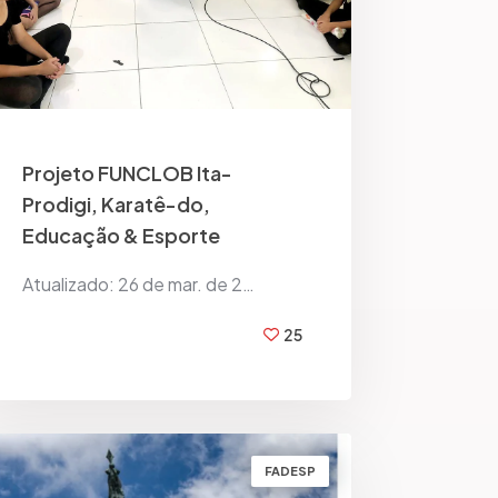
Projeto FUNCLOB Ita-
Prodigi, Karatê-do,
Educação & Esporte
Atualizado: 26 de mar. de 2…
25
BY
FADESP BRASIL
FADESP