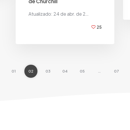
de Churchill
Atualizado: 24 de abr. de 2…
25
BY
FADESP BRASIL
01
02
03
04
05
…
07