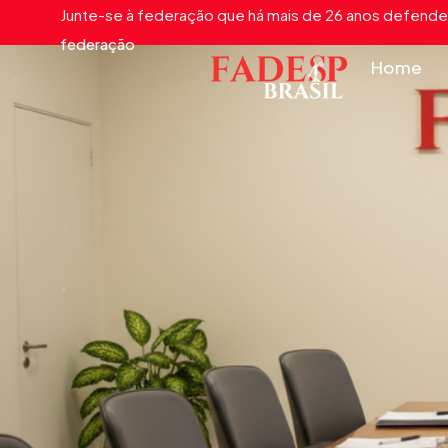
Junte-se à federação que há mais de 26 anos defende 
federação
Home